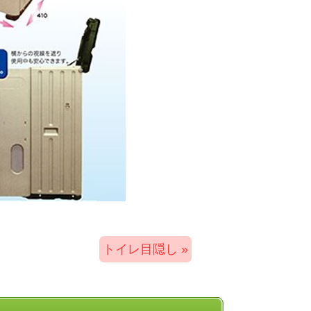
トイレ目隠し »