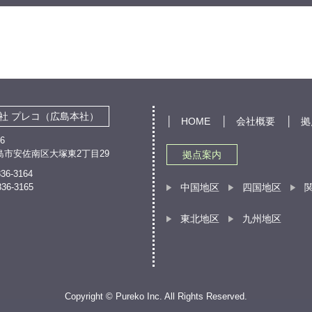
社 プレコ（広島本社）
│
HOME
│
会社概要
│
拠
66
島市安佐南区大塚東2丁目29
拠点案内
836-3164
836-3165
中国地区
四国地区
東北地区
九州地区
Copyright ©
Pureko Inc.
All Rights Reserved.