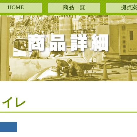
HOME
商品一覧
拠点
トイレ
仮囲い
環境整備
外部養生
ユニットハウス
イベント実例
トイレ