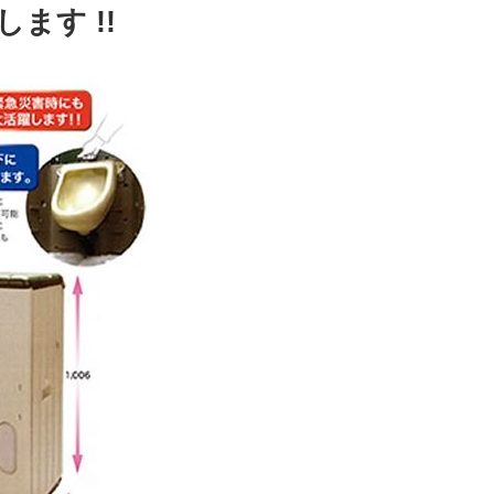
ます !!