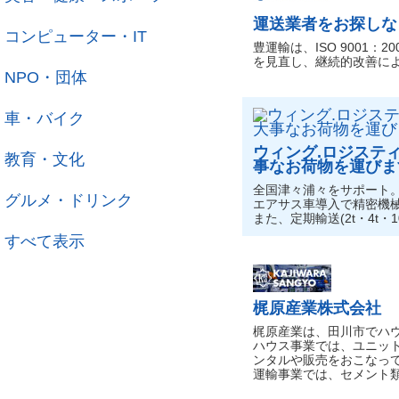
運送業者をお探しな
コンピューター・IT
豊運輸は、ISO 9001
を見直し、継続的改善に
NPO・団体
車・バイク
ウィング.ロジステ
教育・文化
事なお荷物を運びま
全国津々浦々をサポート
グルメ・ドリンク
エアサス車導入で精密機
また、定期輸送(2t・4t・
すべて表示
梶原産業株式会社
梶原産業は、田川市でハ
ハウス事業では、ユニッ
ンタルや販売をおこなっ
運輸事業では、セメント