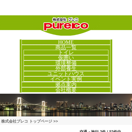
HOME
商品一覧
トイレ
仮囲い
環境整備
外部養生
ユニットハウス
イベント実例
拠点案内
会社概要
株式会社プレコ トップページ >>
交通・旅行 3件 / 52件中